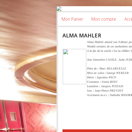
Mon Panier
Mon compte
Accè
ALMA MAHLER
Alma Mahler attend son Editeur pour
Werfel) certains de ses turbulents 
A la fin de la soirée c’est la célèbr
Avec Geneviève CASILE, Julie JU
Pièce de : Marc DELARUELLE
Mise en scène : George WERLER
Décor : Agostino PACE
Costumes : Sonia BOSC
Lumières : Jacques PUISAIS
Son : Jean-Pierre PREVOST
Assistante m.e.s : Nathalie BIGOR