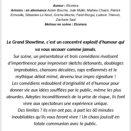
Auteur :
Etcetera
Artistes : en alternance
Astien Bosche, Julie Muller, Mathieu Chaize, Patrick
Ermosilla, Sébastien Le Nevé, Gricha Mioche, Farid Rezgui, Ludovic Thievon,
Zacharie Saal
Metteur en scène : Etcetera
Le Grand Showtime, c'est un concentré explosif d’humour qui
va vous secouer comme jamais.
Sur scène, un présentateur et trois comédiens rivalisent
d’impertinence pour improviser sketchs détonants, doublages
improbables, chansons décalées, raps enflammés et le
mythique débat mimé, devenu leur impro signature !
Les comédiens redoublent d’originalité et d’humour pour
donner vie aux idées soufflées par le public, même les plus
absurdes. Adeptes inconditionnels de la prise de risque, ils font
vivre aux spectateurs une expérience unique.
Des limites ? Ils n’en ont pas, à part les 60 minutes
inoubliables qu’ils vous feront vivre ! Un chaos jouissif en
totale communion avec le public.