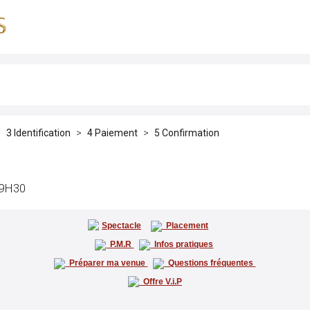
Identification
Paiement
Confirmation
19H30
Spectacle
Placement
P.M.R
Infos pratiques
Préparer ma venue
Questions fréquentes
Offre V.i.P