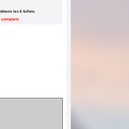
tenir les E-billets.
t comptant.