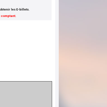
tenir les E-billets.
t comptant.