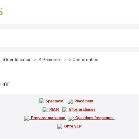
Identification
Paiement
Confirmation
0H00
Spectacle
Placement
P.M.R
Infos pratiques
Préparer ma venue
Questions fréquentes
Offre V.i.P