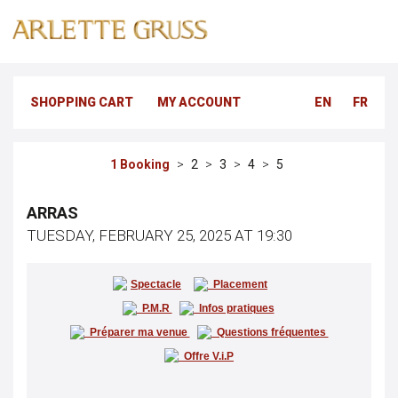
SHOPPING CART
MY ACCOUNT
EN
FR
Booking
ARRAS
TUESDAY, FEBRUARY 25, 2025 AT 19:30
Spectacle
Placement
P.M.R
Infos pratiques
Préparer ma venue
Questions fréquentes
Offre V.i.P